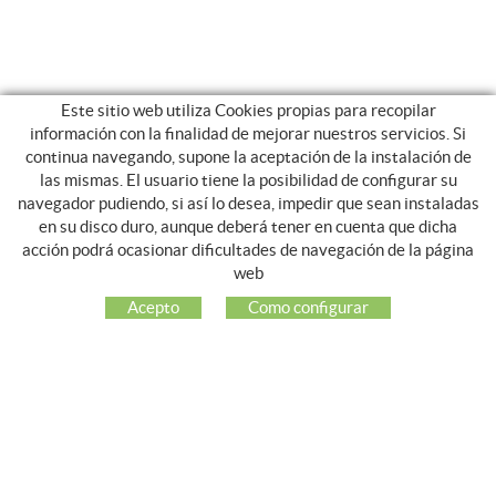
Este sitio web utiliza Cookies propias para recopilar
información con la finalidad de mejorar nuestros servicios. Si
continua navegando, supone la aceptación de la instalación de
las mismas. El usuario tiene la posibilidad de configurar su
navegador pudiendo, si así lo desea, impedir que sean instaladas
en su disco duro, aunque deberá tener en cuenta que dicha
acción podrá ocasionar dificultades de navegación de la página
NOSOTROS
web
EMPRESA
Acepto
Como configurar
MI CUENTA
ATENCIÓN AL CLIENTE
REDES SOCIALES