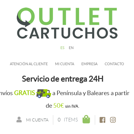
ES
EN
ATENCIÓN AL CLIENTE
MI CUENTA
EMPRESA
CONTACTO
Servicio de entrega 24H
nvíos
GRATIS
a Península y Baleares a partir
de
50€
sin IVA.
0
ITEMS
MI CUENTA