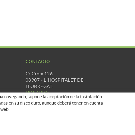
CONTACTO
C/ Crom 126
08907 - L´HOSPITALET DE
LLOBREGAT.
HORARIO:
nua navegando, supone la aceptación de la instalación
Lunes a Viernes 9h a 18h.
aladas en su disco duro, aunque deberá tener en cuenta
932 848 563
a web
info@cartridgetradingeurope.es