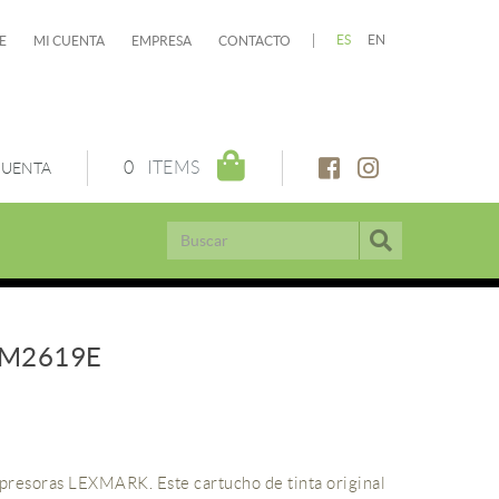
ES
EN
E
MI CUENTA
EMPRESA
CONTACTO
0
ITEMS
CUENTA
5M2619E
mpresoras LEXMARK. Este cartucho de tinta original