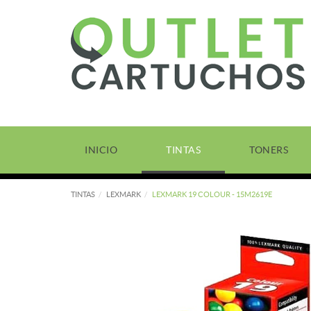
INICIO
TINTAS
TONERS
TINTAS
LEXMARK
LEXMARK 19 COLOUR - 15M2619E