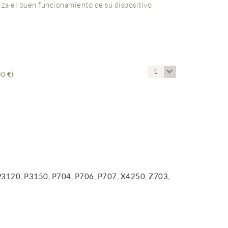
za el buen funcionamiento de su dispositivo
1
00 €)
3120, P3150, P704, P706, P707, X4250, Z703,