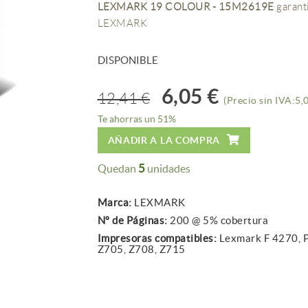
LEXMARK 19 COLOUR - 15M2619E
garanti
LEXMARK
DISPONIBLE
6,05 €
12,41 €
(Precio sin IVA:5,
Te ahorras un 51%
AÑADIR A LA COMPRA
5
Quedan
unidades
Marca:
LEXMARK
Nº de Páginas:
200 @ 5% cobertura
Impresoras compatibles:
Lexmark F 4270, P
Z705, Z708, Z715