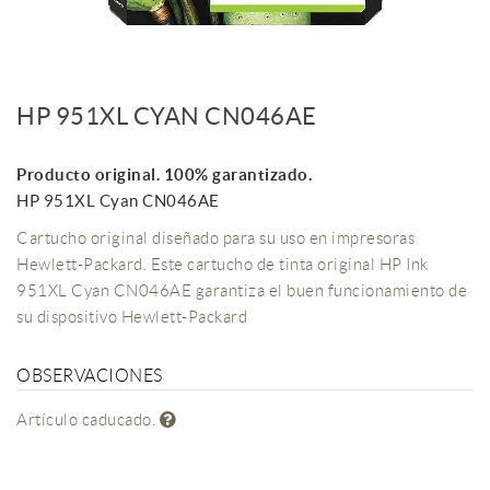
HP 951XL CYAN CN046AE
Producto original. 100% garantizado.
HP 951XL Cyan CN046AE
Cartucho original diseñado para su uso en impresoras
Hewlett-Packard. Este cartucho de tinta original HP Ink
951XL Cyan CN046AE garantiza el buen funcionamiento de
su dispositivo Hewlett-Packard
OBSERVACIONES
Artículo caducado.