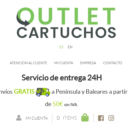
ES
EN
ATENCIÓN AL CLIENTE
MI CUENTA
EMPRESA
CONTACTO
Servicio de entrega 24H
nvíos
GRATIS
a Península y Baleares a partir
de
50€
sin IVA.
0
ITEMS
MI CUENTA