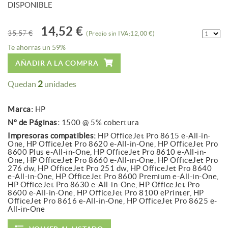
DISPONIBLE
14,52 €
35,57 €
(Precio sin IVA:12,00 €)
Te ahorras un 59%
AÑADIR A LA COMPRA
2
Quedan
unidades
Marca:
HP
Nº de Páginas:
1500 @ 5% cobertura
Impresoras compatibles:
HP OfficeJet Pro 8615 e-All-in-
One, HP OfficeJet Pro 8620 e-All-in-One, HP OfficeJet Pro
8600 Plus e-All-in-One, HP OfficeJet Pro 8610 e-All-in-
One, HP OfficeJet Pro 8660 e-All-in-One, HP OfficeJet Pro
276 dw, HP OfficeJet Pro 251 dw, HP OfficeJet Pro 8640
e-All-in-One, HP OfficeJet Pro 8600 Premium e-All-in-One,
HP OfficeJet Pro 8630 e-All-in-One, HP OfficeJet Pro
8600 e-All-in-One, HP OfficeJet Pro 8100 ePrinter, HP
OfficeJet Pro 8616 e-All-in-One, HP OfficeJet Pro 8625 e-
All-in-One