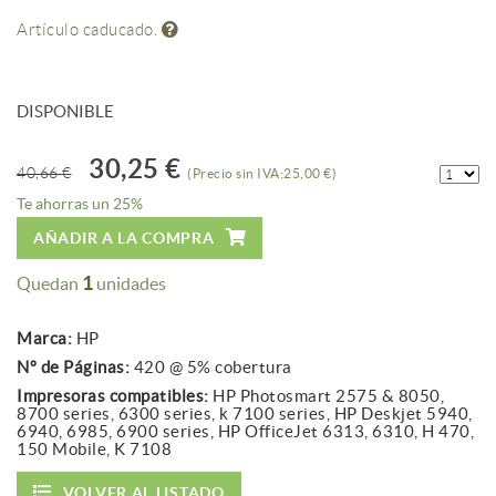
Artículo caducado.
DISPONIBLE
30,25 €
40,66 €
(Precio sin IVA:25,00 €)
Te ahorras un 25%
AÑADIR A LA COMPRA
1
Quedan
unidades
Marca:
HP
Nº de Páginas:
420 @ 5% cobertura
Impresoras compatibles:
HP Photosmart 2575 & 8050,
8700 series, 6300 series, k 7100 series, HP Deskjet 5940,
6940, 6985, 6900 series, HP OfficeJet 6313, 6310, H 470,
150 Mobile, K 7108
VOLVER AL LISTADO