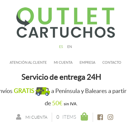
ES
EN
ATENCIÓN AL CLIENTE
MI CUENTA
EMPRESA
CONTACTO
Servicio de entrega 24H
nvíos
GRATIS
a Península y Baleares a partir
de
50€
sin IVA.
0
ITEMS
MI CUENTA