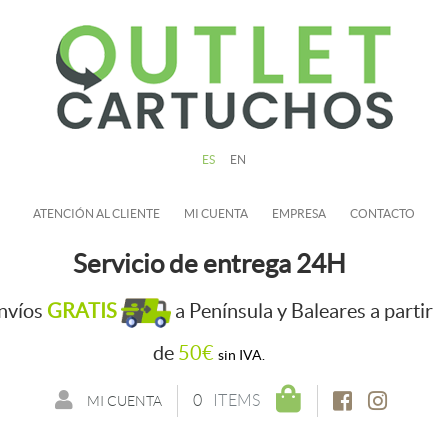
ES
EN
ATENCIÓN AL CLIENTE
MI CUENTA
EMPRESA
CONTACTO
Servicio de entrega 24H
nvíos
GRATIS
a Península y Baleares a partir
de
50€
sin IVA.
0
ITEMS
MI CUENTA