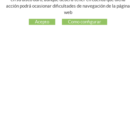
acción podrá ocasionar dificultades de navegación de la página
NOSOTROS
web
EMPRESA
Acepto
Como configurar
MI CUENTA
ATENCIÓN AL CLIENTE
REDES SOCIALES
GUIA DE COMPRA
COMO COMPRAR
PREGUNTAS FRECUENTES
PAGO