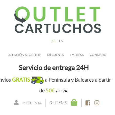
ES
EN
ATENCIÓN AL CLIENTE
MI CUENTA
EMPRESA
CONTACTO
Servicio de entrega 24H
nvíos
GRATIS
a Península y Baleares a partir
de
50€
sin IVA.
0
ITEMS
MI CUENTA