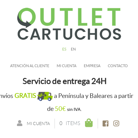
ES
EN
ATENCIÓN AL CLIENTE
MI CUENTA
EMPRESA
CONTACTO
Servicio de entrega 24H
nvíos
GRATIS
a Península y Baleares a partir
de
50€
sin IVA.
0
ITEMS
MI CUENTA