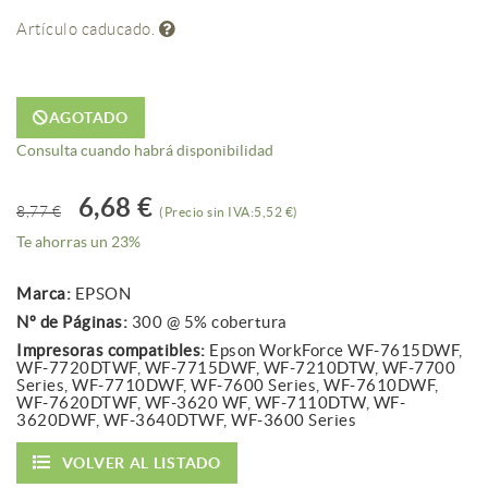
Artículo caducado.
AGOTADO
Consulta cuando habrá disponibilidad
6,68 €
8,77 €
(Precio sin IVA:5,52 €)
Te ahorras un 23%
Marca:
EPSON
Nº de Páginas:
300 @ 5% cobertura
Impresoras compatibles:
Epson WorkForce WF-7615DWF,
WF-7720DTWF, WF-7715DWF, WF-7210DTW, WF-7700
Series, WF-7710DWF, WF-7600 Series, WF-7610DWF,
WF-7620DTWF, WF-3620 WF, WF-7110DTW, WF-
3620DWF, WF-3640DTWF, WF-3600 Series
VOLVER AL LISTADO