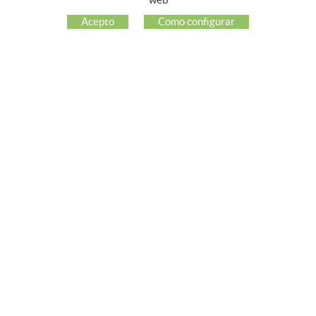
EMPRESA
Acepto
Como configurar
MI CUENTA
ATENCIÓN AL CLIENTE
REDES SOCIALES
GUIA DE COMPRA
COMO COMPRAR
PREGUNTAS FRECUENTES
PAGO
ENVÍO
CAMBIOS Y DEVOLUCIONES