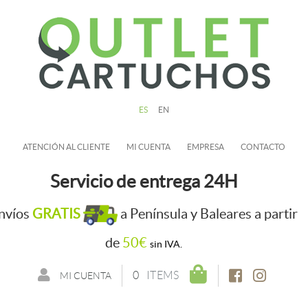
ES
EN
ATENCIÓN AL CLIENTE
MI CUENTA
EMPRESA
CONTACTO
Servicio de entrega 24H
nvíos
GRATIS
a Península y Baleares a partir
de
50€
sin IVA.
0
ITEMS
MI CUENTA