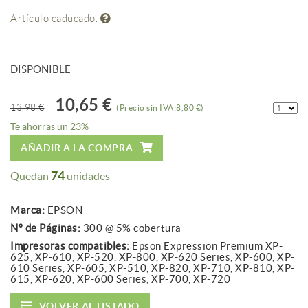
Artículo caducado.
DISPONIBLE
10,65 €
13,98 €
(Precio sin IVA:8,80 €)
Te ahorras un 23%
AÑADIR A LA COMPRA
74
Quedan
unidades
Marca:
EPSON
Nº de Páginas:
300 @ 5% cobertura
Impresoras compatibles:
Epson Expression Premium XP-
625, XP-610, XP-520, XP-800, XP-620 Series, XP-600, XP-
610 Series, XP-605, XP-510, XP-820, XP-710, XP-810, XP-
615, XP-620, XP-600 Series, XP-700, XP-720
VOLVER AL LISTADO