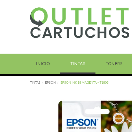
INICIO
TINTAS
TONERS
TINTAS
EPSON
EPSON INK 18 MAGENTA – T1803