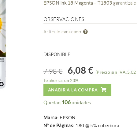
EPSON Ink 18 Magenta – T1803
garantiza e
OBSERVACIONES
Artículo caducado.
DISPONIBLE
6,08 €
7,98 €
(Precio sin IVA:5,02 
Te ahorras un 23%
AÑADIR A LA COMPRA
106
Quedan
unidades
Marca:
EPSON
Nº de Páginas:
180 @ 5% cobertura