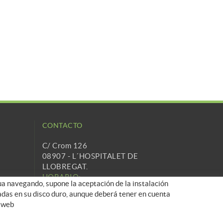
CONTACTO
C/ Crom 126
08907 - L´HOSPITALET DE
LLOBREGAT.
HORARIO:
nua navegando, supone la aceptación de la instalación
Lunes a Viernes 9h a 18h.
aladas en su disco duro, aunque deberá tener en cuenta
932 848 563
a web
info@cartridgetradingeurope.es