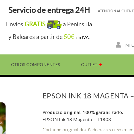
Servicio de entrega 24H
ATENCIÓN AL CLIENT
Envíos
GRATIS
a Península
y Baleares a partir de
50€
sin IVA.
MI 
OTROS COMPONENTES
OUTLET
EPSON INK 18 MAGENTA –
Producto original. 100% garantizado.
EPSON Ink 18 Magenta – T1803
Cartucho original diseñado para su uso en im