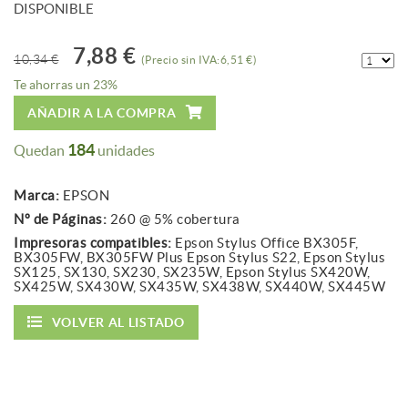
DISPONIBLE
7,88 €
10,34 €
(Precio sin IVA:6,51 €)
Te ahorras un 23%
AÑADIR A LA COMPRA
184
Quedan
unidades
Marca:
EPSON
Nº de Páginas:
260 @ 5% cobertura
Impresoras compatibles:
Epson Stylus Office BX305F,
BX305FW, BX305FW Plus Epson Stylus S22, Epson Stylus
SX125, SX130, SX230, SX235W, Epson Stylus SX420W,
SX425W, SX430W, SX435W, SX438W, SX440W, SX445W
VOLVER AL LISTADO