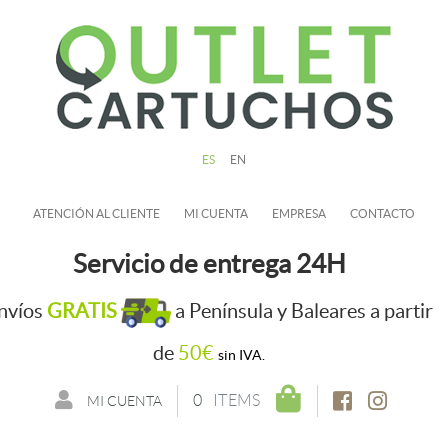
ES
EN
ATENCIÓN AL CLIENTE
MI CUENTA
EMPRESA
CONTACTO
Servicio de entrega 24H
nvíos
GRATIS
a Península y Baleares a partir
de
50€
sin IVA.
0
ITEMS
MI CUENTA