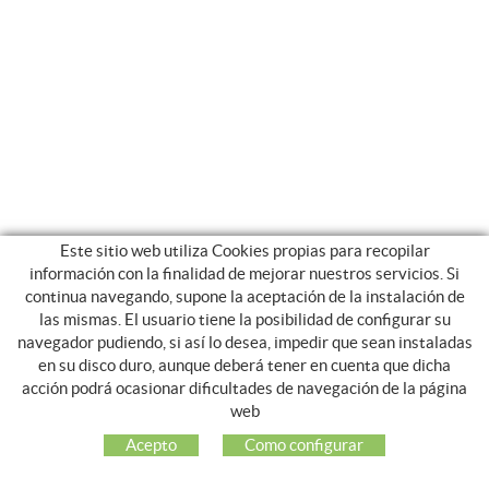
Este sitio web utiliza Cookies propias para recopilar
información con la finalidad de mejorar nuestros servicios. Si
continua navegando, supone la aceptación de la instalación de
las mismas. El usuario tiene la posibilidad de configurar su
navegador pudiendo, si así lo desea, impedir que sean instaladas
en su disco duro, aunque deberá tener en cuenta que dicha
acción podrá ocasionar dificultades de navegación de la página
NOSOTROS
web
EMPRESA
Acepto
Como configurar
MI CUENTA
ATENCIÓN AL CLIENTE