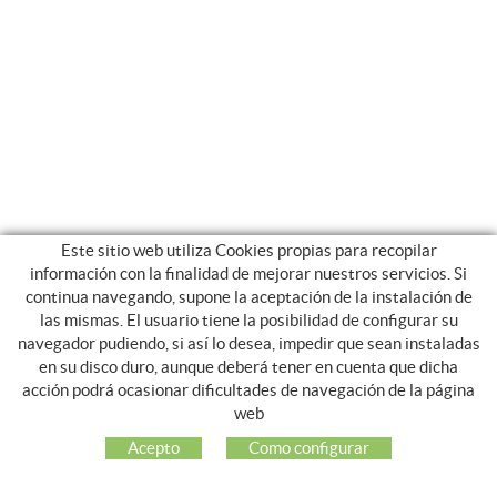
Este sitio web utiliza Cookies propias para recopilar
información con la finalidad de mejorar nuestros servicios. Si
continua navegando, supone la aceptación de la instalación de
las mismas. El usuario tiene la posibilidad de configurar su
navegador pudiendo, si así lo desea, impedir que sean instaladas
en su disco duro, aunque deberá tener en cuenta que dicha
acción podrá ocasionar dificultades de navegación de la página
NOSOTROS
web
EMPRESA
Acepto
Como configurar
MI CUENTA
ATENCIÓN AL CLIENTE