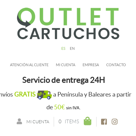
ES
EN
ATENCIÓN AL CLIENTE
MI CUENTA
EMPRESA
CONTACTO
Servicio de entrega 24H
nvíos
GRATIS
a Península y Baleares a partir
de
50€
sin IVA.
0
ITEMS
MI CUENTA