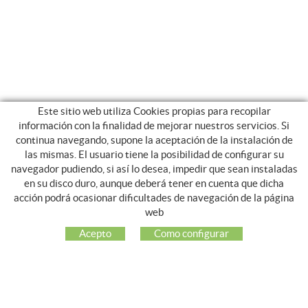
Este sitio web utiliza Cookies propias para recopilar
información con la finalidad de mejorar nuestros servicios. Si
continua navegando, supone la aceptación de la instalación de
las mismas. El usuario tiene la posibilidad de configurar su
navegador pudiendo, si así lo desea, impedir que sean instaladas
en su disco duro, aunque deberá tener en cuenta que dicha
acción podrá ocasionar dificultades de navegación de la página
NOSOTROS
web
EMPRESA
Acepto
Como configurar
MI CUENTA
ATENCIÓN AL CLIENTE
REDES SOCIALES