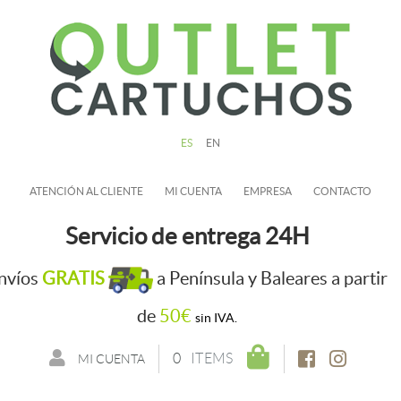
ES
EN
ATENCIÓN AL CLIENTE
MI CUENTA
EMPRESA
CONTACTO
Servicio de entrega 24H
nvíos
GRATIS
a Península y Baleares a partir
de
50€
sin IVA.
0
ITEMS
MI CUENTA